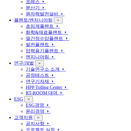
프레스
분산기
원자력발전설비
플랜트/엔지니어링
초임계플랜트
화학&재료플랜트
열간정수압플랜트
발전플랜트
압력용기플랜트
엔지니어링
연구/개발
기술연구소 소개
공정테스트
연구기자재
HPP Tolling Center
RT-ROOM 대여
ESG
ESG경영
윤리경영
고객지원
공지사항
프로젝트 실적